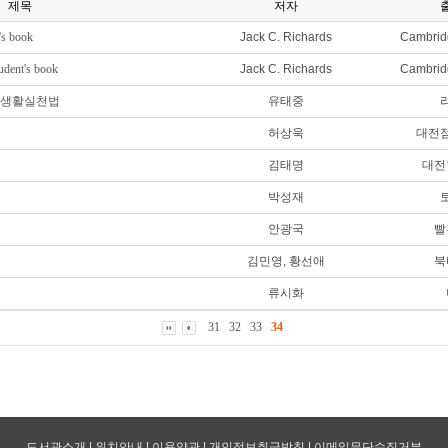
제목
저자
's book
Jack C. Richards
Cambridg
tudent's book
Jack C. Richards
Cambridg
 생활실천법
유태중
허상욱
대전
김태명
대전
박성재
안광국
빨
김민영, 황선애
북
류시화
31
32
33
34
도서관소개
|
위치안내
|
이용약관
|
개인정보취급방침
|
이메일무단수집거부