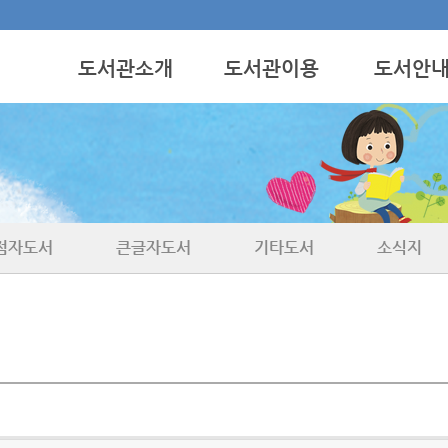
도서관소개
도서관이용
도서안
인사말
이용안내
점자도서
사업안내
도서기증
녹음도서
시설현황
전자점자도서
연혁
큰글자도서
위치안내
기타도서
점자도서
큰글자도서
기타도서
소식지
소식지
대청의 샘터
올록볼록이야기