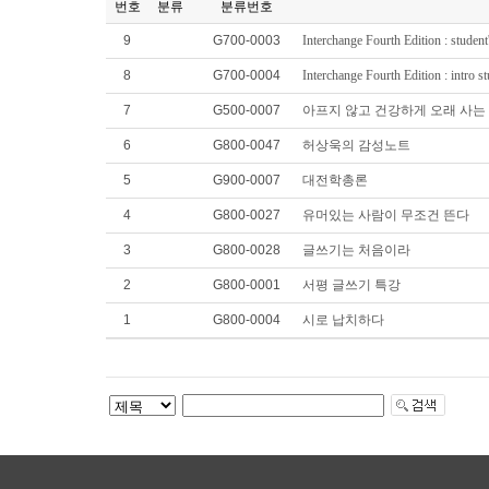
번호
분류
분류번호
9
G700-0003
Interchange Fourth Edition : student
8
G700-0004
Interchange Fourth Edition : intro s
7
G500-0007
아프지 않고 건강하게 오래 사는
6
G800-0047
허상욱의 감성노트
5
G900-0007
대전학총론
4
G800-0027
유머있는 사람이 무조건 뜬다
3
G800-0028
글쓰기는 처음이라
2
G800-0001
서평 글쓰기 특강
1
G800-0004
시로 납치하다