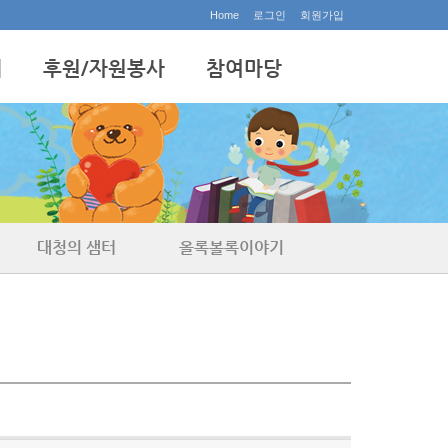
Home
로그인
회원가입
내
후원/자원봉사
참여마당
후원안내
공지사항
자원봉사안내
행사갤러리
홍보동영상
묻고답하기
자유게시판
대청의 샘터
올록볼록이야기