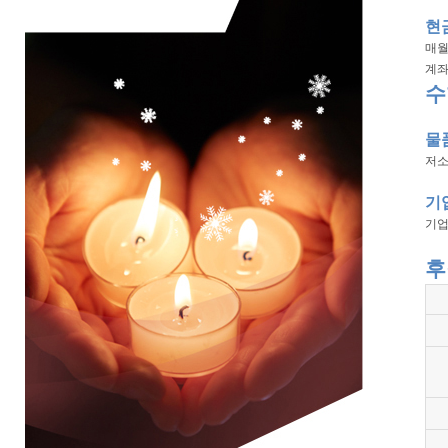
현
매월
계
수
물
저소
기
기업
후