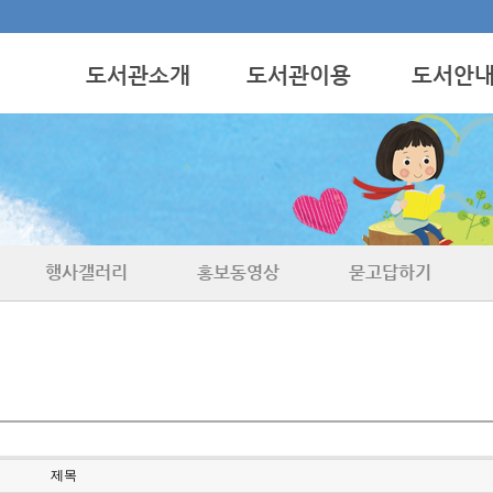
도서관소개
도서관이용
도서안
인사말
이용안내
점자도서
사업안내
도서기증
녹음도서
시설현황
전자점자도서
연혁
큰글자도서
위치안내
기타도서
행사갤러리
홍보동영상
묻고답하기
소식지
대청의 샘터
올록볼록이야기
제목