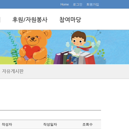
Home
로그인
회원가입
내
후원/자원봉사
참여마당
후원안내
공지사항
자원봉사안내
행사갤러리
홍보동영상
묻고답하기
자유게시판
자유게시판
작성자
작성일자
조회수