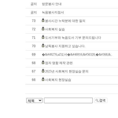
공지
방문봉사 안내
공지
녹음봉사지침서
73
봉사시간 누락분에 대한 질의
72
사회복지 실습
71
도서기부와 녹음도서 기부 문의드립니다
70
낭독봉사 지원하고 싶습니다.
69
�&#49276;aZ도서�&#46916;&#56320;�&#368;&..
68
점자 명함 제작 관련
67
2025년 사회복지 현장실습 문의
66
사회복지 현장실습